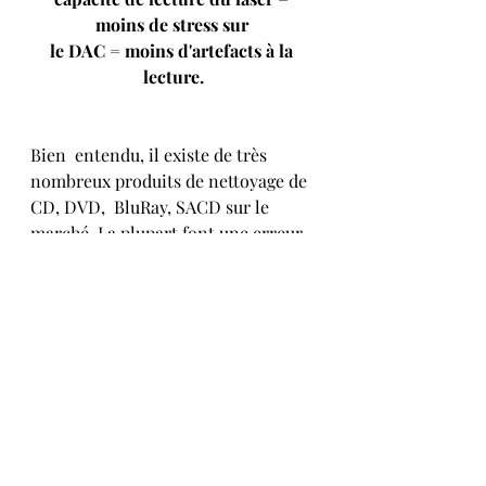
moins de stress sur 
le DAC = moins d'artefacts à la 
lecture.
Bien  entendu, il existe de très 
nombreux produits de nettoyage de 
CD, DVD,  BluRay, SACD sur le 
marché. La plupart font une erreur 
commune: ils  tentent de 
conditionner
 la surface 
polycarbonate plutôt que de la  
nettoyer
 efficacement. C'est pour 
cela que beaucoup de nettoyants 
CD  sont inefficaces ou ont peu 
d'effet...
Chisto
 a parfaitement identifié le 