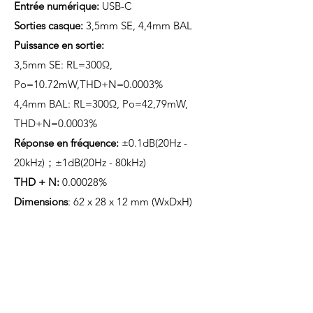
Entrée numérique:
USB-C
Sorties casque:
3,5mm SE, 4,4mm BAL
Puissance en sortie:
3,5mm SE: RL=300Ω,
Po=10.72mW,THD+N=0.0003%
4,4mm BAL: RL=300Ω, Po=42,79mW,
THD+N=0.0003%
Réponse en fréquence:
±0.1dB(20Hz -
20kHz)；±1dB(20Hz - 80kHz)
THD + N:
0.00028%
Dimensions
: 62 x 28 x 12 mm (WxDxH)