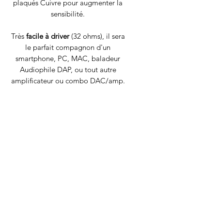
plaqués Cuivre pour augmenter la
sensibilité.
Très
facile à driver
(32 ohms), il sera
le parfait compagnon d'un
smartphone, PC, MAC, baladeur
Audiophile DAP, ou tout autre
amplificateur ou combo DAC/amp.
CARACTÉRISTIQUES
TECHNIQUES
Type de casque :
Réparable à l'infini
Circum-auriculaire fermé
Haut-parleurs :
Dans un soucis de durabilité
Transducteurs dynamique
et d'offrir le meilleur à ses
50mm
clients, chaque casque SIVGA